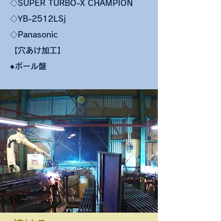
◇SUPER TURBO-X CHAMPION
◇YB-2512LSj
◇Panasonic
【穴あけ加工】
​●ボール盤