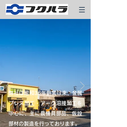
弊社は昭和36年創業以来、金属
プレス加工・アーク溶接加工を
中心に、主に農機具部品、仮設
部材の製造を行っております。