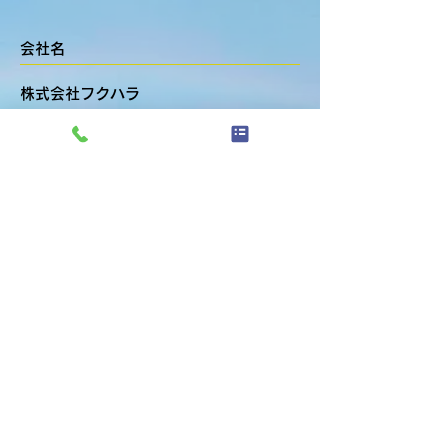
会社名
株式会社フクハラ
創業
昭和36年 4月
設立
昭和45年 10月
代表取締役
福原 実
所在地
〒679-0205 兵庫県加東市北野308